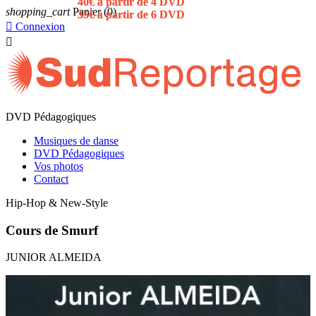
40€ à partir de 4 DVD
40€ à partir de 4 DVD
shopping_cart
Panier
(0)
35€ à partir de 6 DVD
35€ à partir de 6 DVD

Connexion

DVD Pédagogiques
Musiques de danse
DVD Pédagogiques
Vos photos
Contact
Hip-Hop & New-Style
Cours de Smurf
JUNIOR ALMEIDA