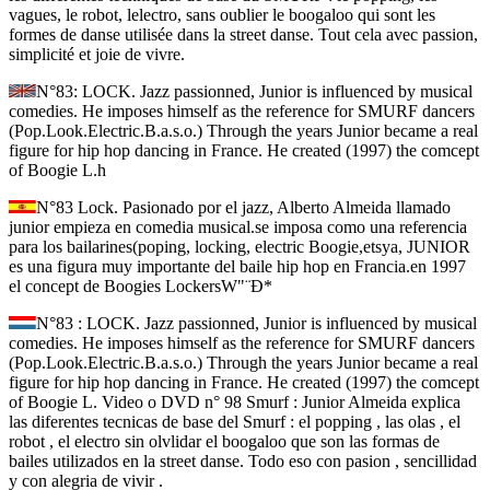
vagues, le robot, lelectro, sans oublier le boogaloo qui sont les
formes de danse utilisée dans la street danse. Tout cela avec passion,
simplicité et joie de vivre.
N°83: LOCK. Jazz passionned, Junior is influenced by musical
comedies. He imposes himself as the reference for SMURF dancers
(Pop.Look.Electric.B.a.s.o.) Through the years Junior became a real
figure for hip hop dancing in France. He created (1997) the comcept
of Boogie L.h
N°83 Lock. Pasionado por el jazz, Alberto Almeida llamado
junior empieza en comedia musical.se imposa como una referencia
para los bailarines(poping, locking, electric Boogie,etsya, JUNIOR
es una figura muy importante del baile hip hop en Francia.en 1997
el concept de Boogies LockersW"¨Ð*
N°83 : LOCK. Jazz passionned, Junior is influenced by musical
comedies. He imposes himself as the reference for SMURF dancers
(Pop.Look.Electric.B.a.s.o.) Through the years Junior became a real
figure for hip hop dancing in France. He created (1997) the comcept
of Boogie L. Video o DVD n° 98 Smurf : Junior Almeida explica
las diferentes tecnicas de base del Smurf : el popping , las olas , el
robot , el electro sin olvlidar el boogaloo que son las formas de
bailes utilizados en la street danse. Todo eso con pasion , sencillidad
y con alegria de vivir .