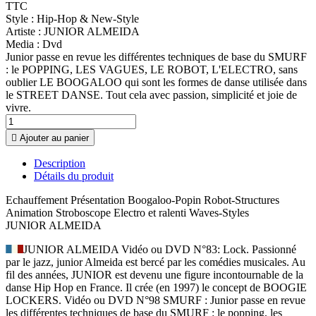
TTC
Style :
Hip-Hop & New-Style
Artiste :
JUNIOR ALMEIDA
Media :
Dvd
Junior passe en revue les différentes techniques de base du SMURF
: le POPPING, LES VAGUES, LE ROBOT, L'ELECTRO, sans
oublier LE BOOGALOO qui sont les formes de danse utilisée dans
le STREET DANSE. Tout cela avec passion, simplicité et joie de
vivre.

Ajouter au panier
Description
Détails du produit
Echauffement Présentation Boogaloo-Popin Robot-Structures
Animation Stroboscope Electro et ralenti Waves-Styles
JUNIOR ALMEIDA
JUNIOR ALMEIDA Vidéo ou DVD N°83: Lock. Passionné
par le jazz, junior Almeida est bercé par les comédies musicales. Au
fil des années, JUNIOR est devenu une figure incontournable de la
danse Hip Hop en France. Il crée (en 1997) le concept de BOOGIE
LOCKERS. Vidéo ou DVD N°98 SMURF : Junior passe en revue
les différentes techniques de base du SMURF : le popping, les