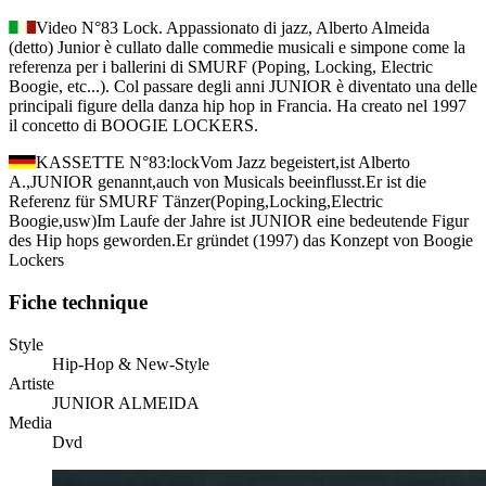
Video N°83 Lock. Appassionato di jazz, Alberto Almeida
(detto) Junior è cullato dalle commedie musicali e simpone come la
referenza per i ballerini di SMURF (Poping, Locking, Electric
Boogie, etc...). Col passare degli anni JUNIOR è diventato una delle
principali figure della danza hip hop in Francia. Ha creato nel 1997
il concetto di BOOGIE LOCKERS.
KASSETTE N°83:lockVom Jazz begeistert,ist Alberto
A.,JUNIOR genannt,auch von Musicals beeinflusst.Er ist die
Referenz für SMURF Tänzer(Poping,Locking,Electric
Boogie,usw)Im Laufe der Jahre ist JUNIOR eine bedeutende Figur
des Hip hops geworden.Er gründet (1997) das Konzept von Boogie
Lockers
Fiche technique
Style
Hip-Hop & New-Style
Artiste
JUNIOR ALMEIDA
Media
Dvd