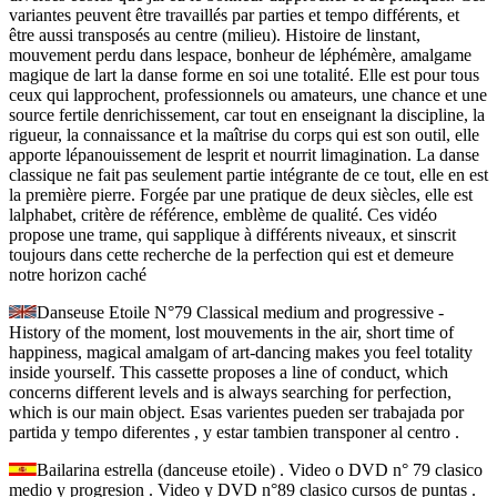
variantes peuvent être travaillés par parties et tempo différents, et
être aussi transposés au centre (milieu). Histoire de linstant,
mouvement perdu dans lespace, bonheur de léphémère, amalgame
magique de lart la danse forme en soi une totalité. Elle est pour tous
ceux qui lapprochent, professionnels ou amateurs, une chance et une
source fertile denrichissement, car tout en enseignant la discipline, la
rigueur, la connaissance et la maîtrise du corps qui est son outil, elle
apporte lépanouissement de lesprit et nourrit limagination. La danse
classique ne fait pas seulement partie intégrante de ce tout, elle en est
la première pierre. Forgée par une pratique de deux siècles, elle est
lalphabet, critère de référence, emblème de qualité. Ces vidéo
propose une trame, qui sapplique à différents niveaux, et sinscrit
toujours dans cette recherche de la perfection qui est et demeure
notre horizon caché
Danseuse Etoile N°79 Classical medium and progressive -
History of the moment, lost mouvements in the air, short time of
happiness, magical amalgam of art-dancing makes you feel totality
inside yourself. This cassette proposes a line of conduct, which
concerns different levels and is always searching for perfection,
which is our main object. Esas varientes pueden ser trabajada por
partida y tempo diferentes , y estar tambien transponer al centro .
Bailarina estrella (danceuse etoile) . Video o DVD n° 79 clasico
medio y progresion . Video y DVD n°89 clasico cursos de puntas .