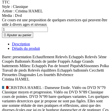
TTC
Style :
Classique
Artiste :
Cristina HAMEL
Media :
Dvd
Ce cours est une proposition de quelques exercices qui peuvent être
utile à divers ages et niveaux

Ajouter au panier
Description
Détails du produit
Barre: presentation Echauffement Relevés Echappés Relevés 5éme
Coupés Ballonnés Ronds de jambe Frappés Adage Grands
battements Milieu: Echappés Pas de bourré Piqués&Sissonnes Polka
Travail de pieds Relevés équilibres Echappés ballonnés Cecchetti
Pirouettes Diagonales Les fouettés Révérence
Cristina HAMEL
CRISTINA HAMEL : Danseuse Etoile. Vidéo ou DVD N°79
Classique moyen et progression. Vidéo ou DVD N°89 Classique
cours de pointes. DVD N°99 barre quelques variantes. Les quelques
variantes dexercices que je propose ne sont pas figées. Elles sont
une somme réduite de mes pratiques et réflexions, ainsi que des
diverses écoles que jai eu le bonheur dapprocher et de pratiquer. Ces