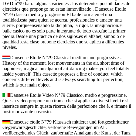
DVD n°99 barra algunas varientes : los deferentes posibilidades de
ejercicios que propongo no estan inmovilizado . Danseuse Etoile
N°79 clasico medio y progresion El baile forma en el una
totalidad.esta para quien se acerca, profesionales o amator, una
suerte, porqueensenando la diciplina, la rigor, la imaginacion.El
baile casico no es solo parte integrante de todo esto,fue la primer
piedra.Desde una practica de dos siglos,es el alfabet, simbolo de
qualidad .esta clase prepone ejercicios que se aplica a diferentes
niveles.
Danseuse Etoile N°79 Classical medium and progressive -
History of the moment, lost mouvements in the air, short time of
happiness, magical amalgam of art-dancing makes you feel totality
inside yourself. This cassette proposes a line of conduct, which
concerns different levels and is always searching for perfection,
which is our main object.
Danseuse Etoile Video N°79 Classico, medio e progressione.
Questa video propone una trama che si applica a diversi livelli e si
inserisce sempre in questa ricerca della perfezione che è, e rimane il
nostro orizzonte nascosto.
Danseuse étoile N°79 Klassisch mittlerer und fortgeschrittener
Gegenwartsgeschichte, verlorene Bewegungen im All,
vorübergehendes Glück, zauberhafte Amalgam der Kunst der Tanz