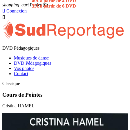
40€ à partir de 4 DVD
40€ à partir de 4 DVD
shopping_cart
Panier
(0)
35€ à partir de 6 DVD
35€ à partir de 6 DVD

Connexion

DVD Pédagogiques
Musiques de danse
DVD Pédagogiques
Vos photos
Contact
Classique
Cours de Pointes
Cristina HAMEL